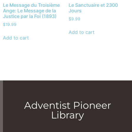
Le Message du Troisième
Le Sanctuaire et 2300
Ange: Le Message de la
Jours
Justice par la Foi (1893)
$
9.99
$
19.99
Add to cart
Add to cart
Adventist Pioneer
Library