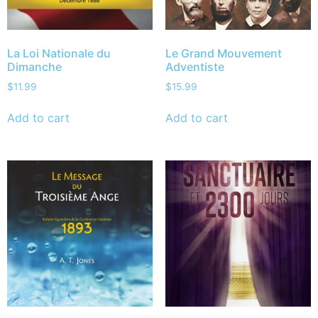
La Loi Nationale du
Le Grand Mouvement
Dimanche
Adventiste
$
11.99
$
15.99
Add to cart
Add to cart