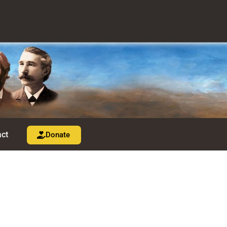
ct
Donate