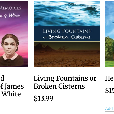
nd
Living Fountains or
He
f James
Broken Cisterns
$
1
. White
$
13.99
Add 