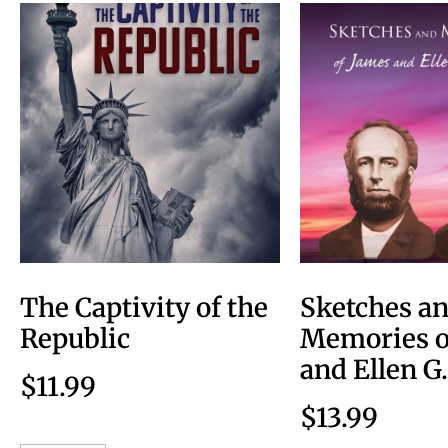
The Captivity of the
Sketches a
Republic
Memories o
and Ellen G
$
11.99
$
13.99