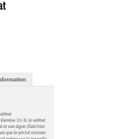
at
information
sabbat
 (Genèse 2:1-3), le sabbat
l et son signe (Ézéchiel
nt que le péché n’existe
rvé même sur la nouvelle