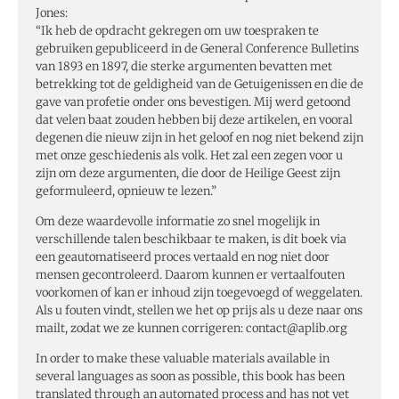
Jones:
“Ik heb de opdracht gekregen om uw toespraken te
gebruiken gepubliceerd in de General Conference Bulletins
van 1893 en 1897, die sterke argumenten bevatten met
betrekking tot de geldigheid van de Getuigenissen en die de
gave van profetie onder ons bevestigen. Mij werd getoond
dat velen baat zouden hebben bij deze artikelen, en vooral
degenen die nieuw zijn in het geloof en nog niet bekend zijn
met onze geschiedenis als volk. Het zal een zegen voor u
zijn om deze argumenten, die door de Heilige Geest zijn
geformuleerd, opnieuw te lezen.”
Om deze waardevolle informatie zo snel mogelijk in
verschillende talen beschikbaar te maken, is dit boek via
een geautomatiseerd proces vertaald en nog niet door
mensen gecontroleerd. Daarom kunnen er vertaalfouten
voorkomen of kan er inhoud zijn toegevoegd of weggelaten.
Als u fouten vindt, stellen we het op prijs als u deze naar ons
mailt, zodat we ze kunnen corrigeren:
contact@aplib.org
In order to make these valuable materials available in
several languages as soon as possible, this book has been
translated through an automated process and has not yet