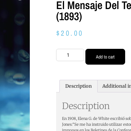
El Mensaje Del Te
(1893)
$
20.00
Add to cart
Description
Additional 
Description
En 1908, Elena G. de White escribió so
Jones:“Se me ha instruido utilizar esto
impresos en los Boletines de la Confer