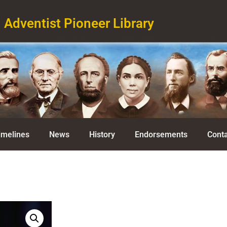
Adventist Pioneer Library
imelines
News
History
Endorsements
Conta