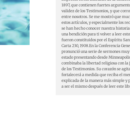
1897, que contienen fuertes argumento
validez de los Testimonios, y que corr
entre nosotros. Se me mostró que muc
estos artículos, y especialmente los rec
se han hecho conocer nuestra histori
una bendición para ti volver a leer es
fueron constituidos por el Espíritu San
Carta 230, 1908.En la Conferencia Gene
pronunció una serie de sermones muy s
estado presentando desde Minneapolis 
combinaba la libertad religiosa con la ju
de los Testimonios. Su corazón se agita
fortalecerá a medida que reciba el mens
explicada de la manera más simple y p
a ser el mismo después de leer este lib