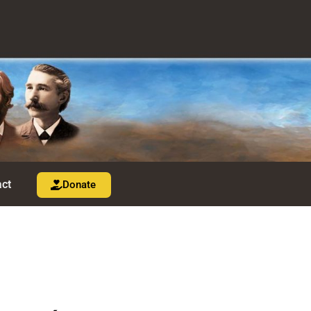
ct
Donate