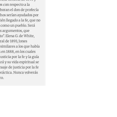
s con respecto a la
oboran el don de profecía
hos serían ayudados por
ién llegado a la fe, que no
a como un pueblo. Será
tos argumentos, que
to”. Elena G. de White,
ral de 1893, Jones
imilares a los que había
en 1888, en los cuales
sticia por la fe y la guía
rá y su vida espiritual se
aje de justicia por la fe
ráctica. Nunca volverás
ro.