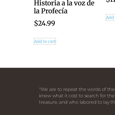
Historia a la voz de
la Profecía
Add 
$
24.99
Add to cart
"We are to repeat the words of the
knew what it cost to search for the
treasure, and who labored to lay th