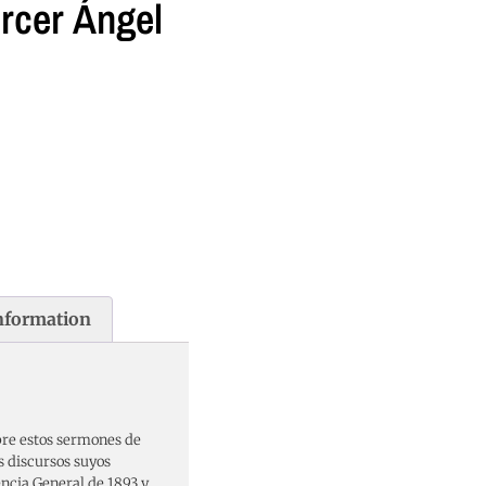
rcer Ángel
information
bre estos sermones de
s discursos suyos
encia General de 1893 y