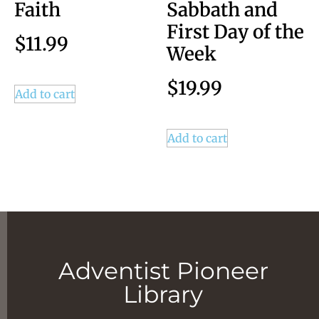
Faith
Sabbath and
First Day of the
$
11.99
Week
$
19.99
Add to cart
Add to cart
Adventist Pioneer
Library