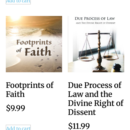
Add to cart
Footprints of
Due Process of
Faith
Law and the
Divine Right of
$
9.99
Dissent
$
11.99
Add to cart